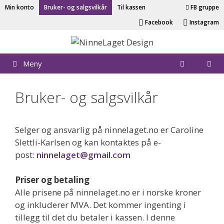
Hopp
Min konto
Bruker- og salgsvilkår
Til kassen
FB gruppe
til
Facebook
Instagram
innhold
Meny
Bruker- og salgsvilkår
Selger og ansvarlig på ninnelaget.no er Caroline
Slettli-Karlsen og kan kontaktes på e-
post:
ninnelaget@gmail.com
Priser og betaling
Alle prisene på ninnelaget.no er i norske kroner
og inkluderer MVA. Det kommer ingenting i
tillegg til det du betaler i kassen. I denne