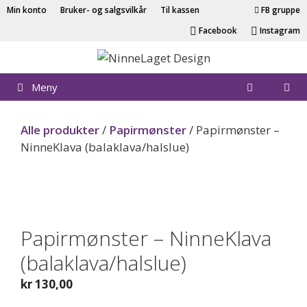
Hopp
Min konto
Bruker- og salgsvilkår
Til kassen
FB gruppe
til
Facebook
Instagram
innhold
Meny
Alle produkter
/
Papirmønster
/ Papirmønster –
NinneKlava (balaklava/halslue)
Papir
Papirmønster – NinneKlava
(balaklava/halslue)
kr
130,00