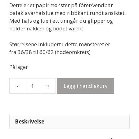
Dette er et papirmønster på fôret/vendbar
balaklava/halslue med ribbkant rundt ansiktet.
Med hals og lue i ett unngår du glipper og
holder nakken og hodet varmt.
Størrelsene inkludert i dette mønsteret er
fra 36/38 til 60/62 (hodeomkrets)
På lager
Legg i handlekurv
Papirmønster
-
NinneKlava
(balaklava/halslue)
antall
Beskrivelse