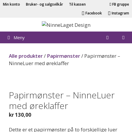
Hopp
Min konto
Bruker- og salgsvilkår
Til kassen
FB gruppe
til
Facebook
Instagram
innhold
Meny
Alle produkter
/
Papirmønster
/ Papirmønster –
NinneLuer med øreklaffer
Papir
Papirmønster – NinneLuer
med øreklaffer
kr
130,00
Dette er et papirmønster på to forskjellige luer