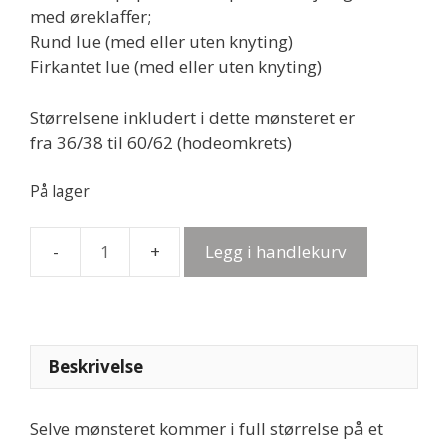
med øreklaffer;
Rund lue (med eller uten knyting)
Firkantet lue (med eller uten knyting)
Størrelsene inkludert i dette mønsteret er
fra 36/38 til 60/62 (hodeomkrets)
På lager
Legg i handlekurv
Papirmønster
-
NinneLuer
med
øreklaffer
Beskrivelse
antall
Selve mønsteret kommer i full størrelse på et