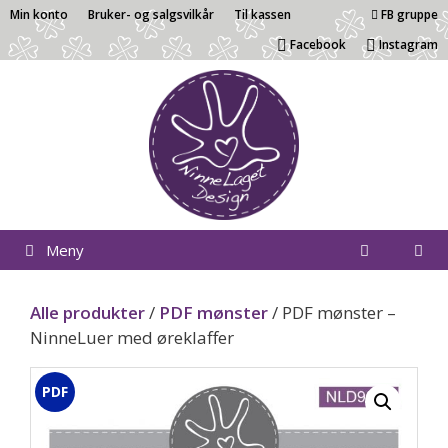
Hopp
Min konto
Bruker- og salgsvilkår
Til kassen
FB gruppe
til
Facebook
Instagram
innhold
Meny
Alle produkter
/
PDF mønster
/ PDF mønster –
NinneLuer med øreklaffer
PDF