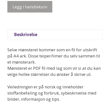
PDF
Legg i handlekurv
mønster
-
NinneLuer
med
øreklaffer
Beskrivelse
antall
Selve mønsteret kommer som en fil for utskrift
på A4 ark. Disse teiper/limer du selv sammen til
et mønsterark.
Mønsteret er PDF fil med lag som vil si at du kan
velge hvilke størrelser du ønsker å skrive ut.
Veiledningen er på norsk og inneholder
stoffanbefaling og forbruk, sybeskrivelse med
bilder, informasjon og tips.