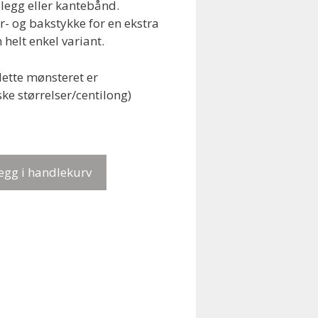
legg eller kantebånd.
r- og bakstykke for en ekstra
n helt enkel variant.
dette mønsteret er
ske størrelser/centilong)
egg i handlekurv