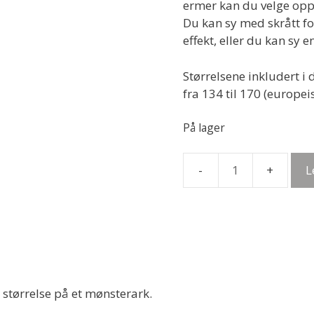
ermer kan du velge opp
Du kan sy med skrått fo
effekt, eller du kan sy e
Størrelsene inkludert i 
fra 134 til 170 (europei
På lager
L
Papirmønster
-
NinneTrøye,
strl
134-
170
antall
 størrelse på et mønsterark.