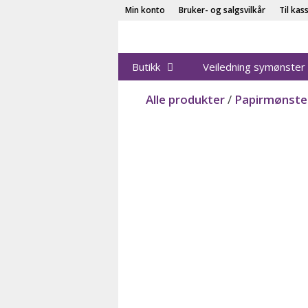
Hopp
Min konto
Bruker- og salgsvilkår
Til kas
til
innhold
Butikk
Veiledning symønster
Alle produkter
/
Papirmønste
Papir