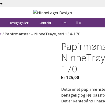
sen
Designgalleri
Kontakt
Om
0
r
/ Papirmønster – NinneTrøye, strl 134-170
Papirmøns
NinneTrøye
170
kr
125,00
Dette er et papirmønste
behagelig og løs passfor
Det er kantebånd i hal