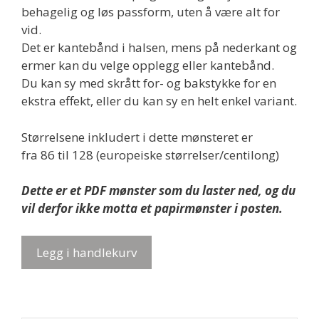
behagelig og løs passform, uten å være alt for
vid.
Det er kantebånd i halsen, mens på nederkant og
ermer kan du velge opplegg eller kantebånd.
Du kan sy med skrått for- og bakstykke for en
ekstra effekt, eller du kan sy en helt enkel variant.
Størrelsene inkludert i dette mønsteret er
fra 86 til 128 (europeiske størrelser/centilong)
Dette er et PDF mønster som du laster ned, og du
vil derfor ikke motta et papirmønster i posten.
PDF
Legg i handlekurv
mønster
-
NinneTrøye,
strl