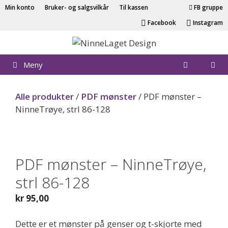
Hopp
Min konto
Bruker- og salgsvilkår
Til kassen
FB gruppe
til
Facebook
Instagram
innhold
Meny
Alle produkter
/
PDF mønster
/ PDF mønster –
NinneTrøye, strl 86-128
PDF
PDF mønster – NinneTrøye,
strl 86-128
kr
95,00
Dette er et mønster på genser og t-skjorte med