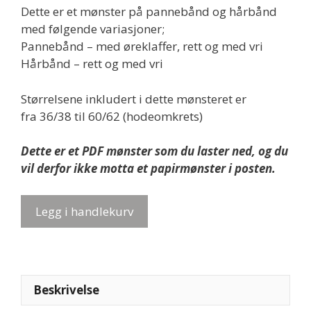
Dette er et mønster på pannebånd og hårbånd
med følgende variasjoner;
Pannebånd – med øreklaffer, rett og med vri
Hårbånd – rett og med vri
Størrelsene inkludert i dette mønsteret er
fra 36/38 til 60/62 (hodeomkrets)
Dette er et PDF mønster som du laster ned, og du
vil derfor ikke motta et papirmønster i posten.
PDF
Legg i handlekurv
mønster
-
NinneBånd
(pannebånd
og
Beskrivelse
hårbånd)