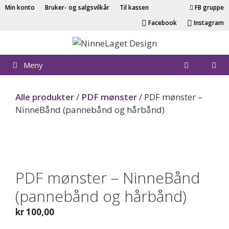
Hopp
Min konto
Bruker- og salgsvilkår
Til kassen
FB gruppe
til
Facebook
Instagram
innhold
Meny
Alle produkter
/
PDF mønster
/ PDF mønster –
NinneBånd (pannebånd og hårbånd)
PDF
PDF mønster – NinneBånd
(pannebånd og hårbånd)
kr
100,00