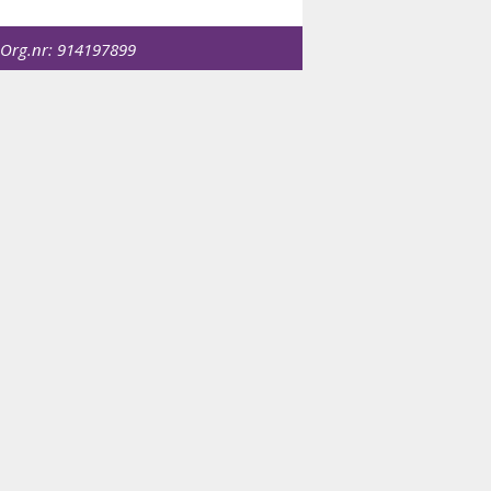
 Org.nr:
914197899