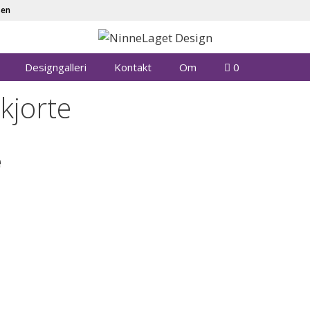
sen
Designgalleri
Kontakt
Om
0
kjorte
e