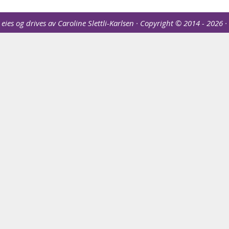
ies og drives av Caroline Slettli-Karlsen · Copyright © 2014 - 2026 ·