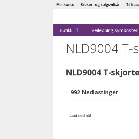
Hopp
Min konto
Bruker- og salgsvilkår
Til kas
til
innhold
Butikk
Veiledning symønster
NLD9004 T-s
NLD9004 T-skjort
992
Nedlastinger
Last ned nå!