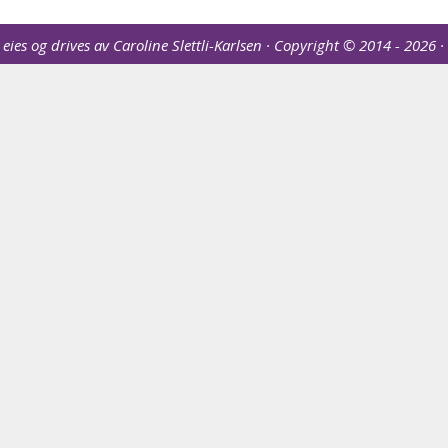
ies og drives av Caroline Slettli-Karlsen · Copyright © 2014 - 2026 ·