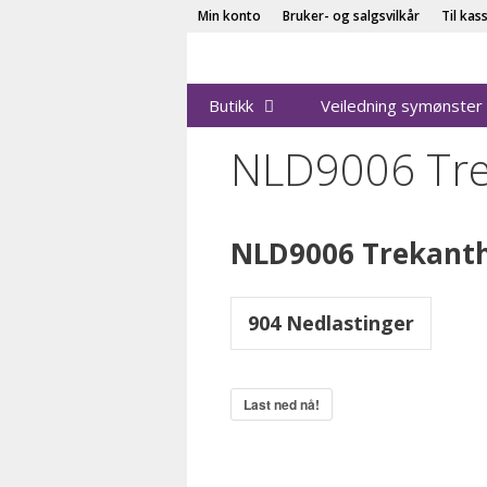
Hopp
Min konto
Bruker- og salgsvilkår
Til kas
til
innhold
Butikk
Veiledning symønster
NLD9006 Tre
NLD9006 Trekanth
904
Nedlastinger
Last ned nå!