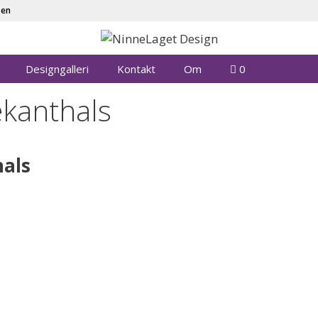
sen
Designgalleri
Kontakt
Om
0
kanthals
als