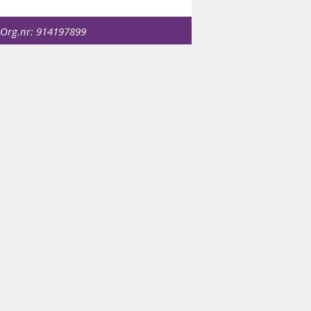
 Org.nr:
914197899